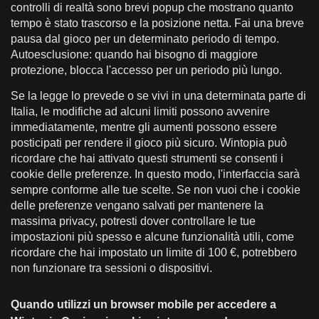
controlli di realtà sono brevi popup che mostrano quanto
tempo è stato trascorso e la posizione netta. Fai una breve
pausa dal gioco per un determinato periodo di tempo.
Autoesclusione: quando hai bisogno di maggiore
protezione, blocca l'accesso per un periodo più lungo.
Se la legge lo prevede o se vivi in una determinata parte di
Italia, le modifiche ad alcuni limiti possono avvenire
immediatamente, mentre gli aumenti possono essere
posticipati per rendere il gioco più sicuro. Wintopia può
ricordare che hai attivato questi strumenti se consenti i
cookie delle preferenze. In questo modo, l'interfaccia sarà
sempre conforme alle tue scelte. Se non vuoi che i cookie
delle preferenze vengano salvati per mantenere la
massima privacy, potresti dover controllare le tue
impostazioni più spesso e alcune funzionalità utili, come
ricordare che hai impostato un limite di 100 €, potrebbero
non funzionare tra sessioni o dispositivi.
Quando utilizzi un browser mobile per accedere a