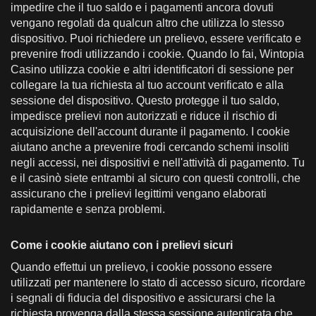
impedire che il tuo saldo e i pagamenti ancora dovuti
vengano regolati da qualcun altro che utilizza lo stesso
dispositivo. Puoi richiedere un prelievo, essere verificato e
prevenire frodi utilizzando i cookie. Quando lo fai, Wintopia
Casino utilizza cookie e altri identificatori di sessione per
collegare la tua richiesta al tuo account verificato e alla
sessione del dispositivo. Questo protegge il tuo saldo,
impedisce prelievi non autorizzati e riduce il rischio di
acquisizione dell'account durante il pagamento. I cookie
aiutano anche a prevenire frodi cercando schemi insoliti
negli accessi, nei dispositivi e nell'attività di pagamento. Tu
e il casinò siete entrambi al sicuro con questi controlli, che
assicurano che i prelievi legittimi vengano elaborati
rapidamente e senza problemi.
Come i cookie aiutano con i prelievi sicuri
Quando effettui un prelievo, i cookie possono essere
utilizzati per mantenere lo stato di accesso sicuro, ricordare
i segnali di fiducia del dispositivo e assicurarsi che la
richiesta provenga dalla stessa sessione autenticata che