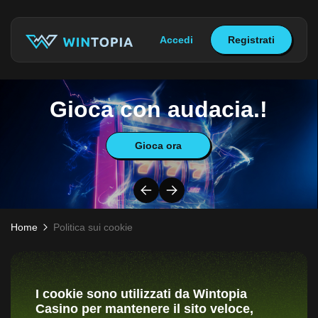
Accedi
Registrati
Gioca con audacia.!
Gioca ora
Home
Politica sui cookie
I cookie sono utilizzati da Wintopia
Casino per mantenere il sito veloce,