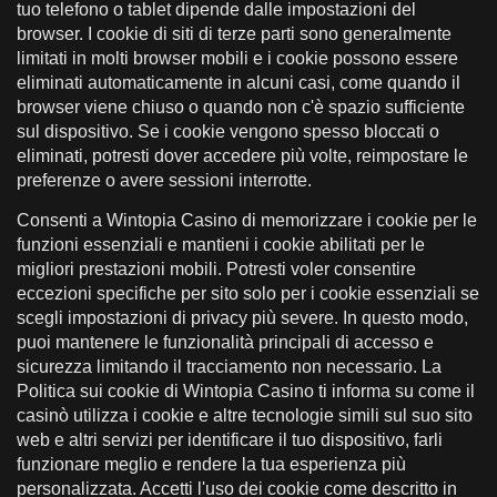
tuo telefono o tablet dipende dalle impostazioni del
browser. I cookie di siti di terze parti sono generalmente
limitati in molti browser mobili e i cookie possono essere
eliminati automaticamente in alcuni casi, come quando il
browser viene chiuso o quando non c'è spazio sufficiente
sul dispositivo. Se i cookie vengono spesso bloccati o
eliminati, potresti dover accedere più volte, reimpostare le
preferenze o avere sessioni interrotte.
Consenti a Wintopia Casino di memorizzare i cookie per le
funzioni essenziali e mantieni i cookie abilitati per le
migliori prestazioni mobili. Potresti voler consentire
eccezioni specifiche per sito solo per i cookie essenziali se
scegli impostazioni di privacy più severe. In questo modo,
puoi mantenere le funzionalità principali di accesso e
sicurezza limitando il tracciamento non necessario. La
Politica sui cookie di Wintopia Casino ti informa su come il
casinò utilizza i cookie e altre tecnologie simili sul suo sito
web e altri servizi per identificare il tuo dispositivo, farli
funzionare meglio e rendere la tua esperienza più
personalizzata. Accetti l'uso dei cookie come descritto in