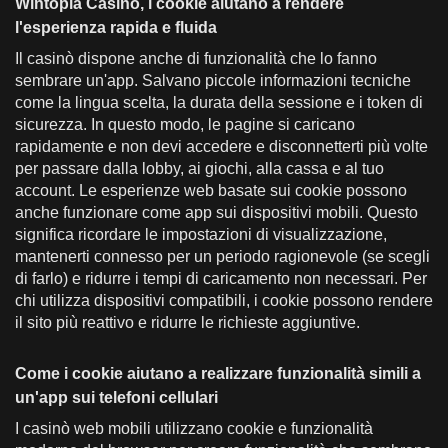
Wintopia Casino, i cookie aiutano a rendere
l'esperienza rapida e fluida
Il casinò dispone anche di funzionalità che lo fanno
sembrare un'app. Salvano piccole informazioni tecniche
come la lingua scelta, la durata della sessione e i token di
sicurezza. In questo modo, le pagine si caricano
rapidamente e non devi accedere e disconnetterti più volte
per passare dalla lobby, ai giochi, alla cassa e al tuo
account. Le esperienze web basate sui cookie possono
anche funzionare come app sui dispositivi mobili. Questo
significa ricordare le impostazioni di visualizzazione,
mantenerti connesso per un periodo ragionevole (se scegli
di farlo) e ridurre i tempi di caricamento non necessari. Per
chi utilizza dispositivi compatibili, i cookie possono rendere
il sito più reattivo e ridurre le richieste aggiuntive.
Come i cookie aiutano a realizzare funzionalità simili a
un'app sui telefoni cellulari
I casinò web mobili utilizzano cookie e funzionalità