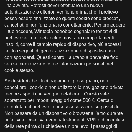
l'ha avviata. Potresti dover effettuare una nuova
autenticazione o ulteriori verifiche prima che il prelievo
possa essere finalizzato se questi cookie sono bloccati,
cancellati o non funzionano correttamente. Per proteggere
il tuo account, Wintopia potrebbe segnalare tentativi di
prelievo se i dati dei cookie mostrano comportamenti
insoliti, come il cambio rapido di dispositivo, più accessi
falliti o segnali di geolocalizzazione e dispositivo non
corrispondenti. Questi controlli aiutano a prevenire frodi
senza memorizzare le tue informazioni personali nel
cookie stesso.
Se desideri che i tuoi pagamenti proseguano, non
cancellare i cookie e non utilizzare la navigazione privata
mentre aspetti che vengano elaborati. Questo vale
soprattutto per importi maggiori come 500 €. Cerca di
completare il prelievo in una sola sessione se possibile.
Non passare da un dispositivo o browser all'altro durante
un'attività. Disattiva eventuali strumenti VPN o di modifica
della rete prima di richiedere un prelievo. I passaggi di