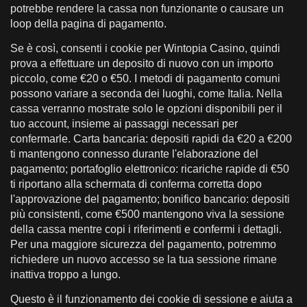
potrebbe rendere la cassa non funzionante o causare un
loop della pagina di pagamento.
Se è così, consenti i cookie per Wintopia Casino, quindi
prova a effettuare un deposito di nuovo con un importo
piccolo, come €20 o €50. I metodi di pagamento comuni
possono variare a seconda dei luoghi, come Italia. Nella
cassa verranno mostrate solo le opzioni disponibili per il
tuo account, insieme ai passaggi necessari per
confermarle. Carta bancaria: depositi rapidi da €20 a €200
ti mantengono connesso durante l'elaborazione del
pagamento; portafoglio elettronico: ricariche rapide di €50
ti riportano alla schermata di conferma corretta dopo
l'approvazione del pagamento; bonifico bancario: depositi
più consistenti, come €500 mantengono viva la sessione
della cassa mentre copi i riferimenti e confermi i dettagli.
Per una maggiore sicurezza del pagamento, potremmo
richiedere un nuovo accesso se la tua sessione rimane
inattiva troppo a lungo.
Questo è il funzionamento dei cookie di sessione e aiuta a