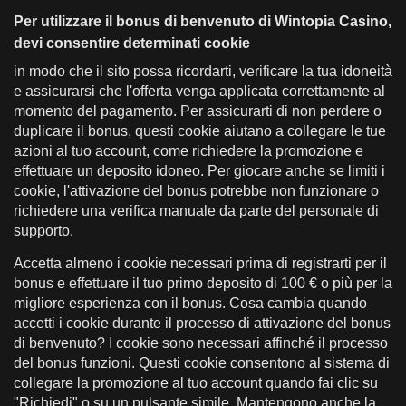
Per utilizzare il bonus di benvenuto di Wintopia Casino,
devi consentire determinati cookie
in modo che il sito possa ricordarti, verificare la tua idoneità
e assicurarsi che l'offerta venga applicata correttamente al
momento del pagamento. Per assicurarti di non perdere o
duplicare il bonus, questi cookie aiutano a collegare le tue
azioni al tuo account, come richiedere la promozione e
effettuare un deposito idoneo. Per giocare anche se limiti i
cookie, l'attivazione del bonus potrebbe non funzionare o
richiedere una verifica manuale da parte del personale di
supporto.
Accetta almeno i cookie necessari prima di registrarti per il
bonus e effettuare il tuo primo deposito di 100 € o più per la
migliore esperienza con il bonus. Cosa cambia quando
accetti i cookie durante il processo di attivazione del bonus
di benvenuto? I cookie sono necessari affinché il processo
del bonus funzioni. Questi cookie consentono al sistema di
collegare la promozione al tuo account quando fai clic su
"Richiedi" o su un pulsante simile. Mantengono anche la