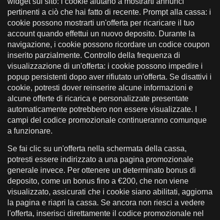
widget sul sito: i cookie aiutano a mostrarti annunci
pertinenti a ciò che hai fatto di recente. Prompt alla cassa: i
cookie possono mostrarti un'offerta per ricaricare il tuo
account quando effettui un nuovo deposito. Durante la
navigazione, i cookie possono ricordare un codice coupon
inserito parzialmente. Controllo della frequenza di
visualizzazione di un'offerta: i cookie possono impedire i
popup persistenti dopo aver rifiutato un'offerta. Se disattivi i
cookie, potresti dover reinserire alcune informazioni e
alcune offerte di ricarica e personalizzate presentate
automaticamente potrebbero non essere visualizzate. I
campi del codice promozionale continueranno comunque
a funzionare.
Se fai clic su un'offerta nella schermata della cassa,
potresti essere indirizzato a una pagina promozionale
generale invece. Per ottenere un determinato bonus di
deposito, come un bonus fino a €200, che non viene
visualizzato, assicurati che i cookie siano abilitati, aggiorna
la pagina e riapri la cassa. Se ancora non riesci a vedere
l'offerta, inserisci direttamente il codice promozionale nel