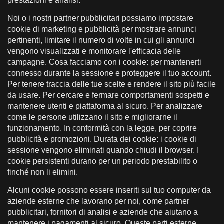
prestazioni e analisi.
Noi o i nostri partner pubblicitari possiamo impostare
cookie di marketing e pubblicità per mostrare annunci
pertinenti, limitare il numero di volte in cui gli annunci
vengono visualizzati e monitorare l'efficacia delle
campagne. Cosa facciamo con i cookie: per mantenerti
connesso durante la sessione e proteggere il tuo account.
Per tenere traccia delle tue scelte e rendere il sito più facile
da usare. Per cercare e fermare comportamenti sospetti e
mantenere utenti e piattaforma al sicuro. Per analizzare
come le persone utilizzano il sito e migliorarne il
funzionamento. In conformità con la legge, per coprire
pubblicità e promozioni. Durata dei cookie: i cookie di
sessione vengono eliminati quando chiudi il browser. I
cookie persistenti durano per un periodo prestabilito o
finché non li elimini.
Alcuni cookie possono essere inseriti sul tuo computer da
aziende esterne che lavorano per noi, come partner
pubblicitari, fornitori di analisi e aziende che aiutano a
mantenere i pagamenti al sicuro. Queste parti esterne