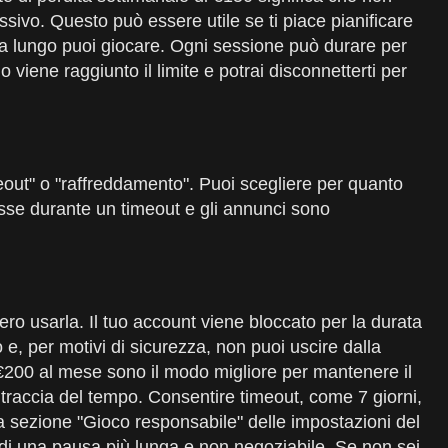
ssivo. Questo può essere utile se ti piace pianificare
o a lungo puoi giocare. Ogni sessione può durare per
 viene raggiunto il limite e potrai disconnetterti per
eout" o "raffreddamento". Puoi scegliere per quanto
sse durante un timeout e gli annunci sono
ro usarla. Il tuo account viene bloccato per la durata
, per motivi di sicurezza, non puoi uscire dalla
di €200 al mese sono il modo migliore per mantenere il
e traccia del tempo. Consentire timeout, come 7 giorni,
 la sezione "Gioco responsabile" delle impostazioni del
 di una pausa più lunga e non negoziabile. Se non sei