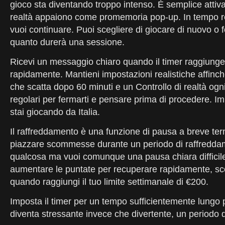
gioco sta diventando troppo intenso. È semplice attivare
realtà appaiono come promemoria pop-up. In tempo rea
vuoi continuare. Puoi scegliere di giocare di nuovo o f
quanto durerà una sessione.
Ricevi un messaggio chiaro quando il timer raggiunge 
rapidamente. Mantieni impostazioni realistiche affinch
che scatta dopo 60 minuti e un Controllo di realtà ogn
regolari per fermarti e pensare prima di procedere. Im
stai giocando da Italia.
Il raffreddamento è una funzione di pausa a breve ter
piazzare scommesse durante un periodo di raffredda
qualcosa ma vuoi comunque una pausa chiara difficile d
aumentare le puntate per recuperare rapidamente, sce
quando raggiungi il tuo limite settimanale di €200.
Imposta il timer per un tempo sufficientemente lungo p
diventa stressante invece che divertente, un periodo 