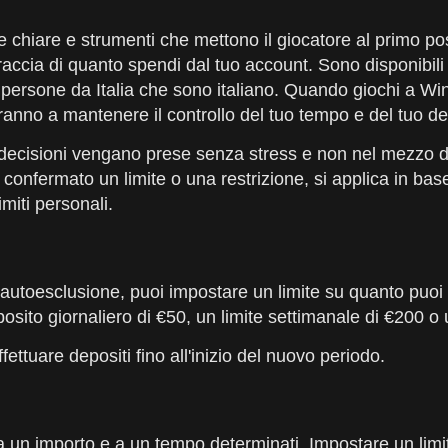
 chiare e strumenti che mettono il giocatore al primo posto
ni traccia di quanto spendi dal tuo account. Sono disponibi
e persone da Italia che sono italiano. Quando giochi a Wi
teranno a mantenere il controllo del tuo tempo e del tuo
e decisioni vengano prese senza stress e non nel mezzo di
ta confermato un limite o una restrizione, si applica in bas
imiti personali.
per l'autoesclusione, puoi impostare un limite su quanto p
osito giornaliero di €50, un limite settimanale di €200 o 
fettuare depositi fino all'inizio del nuovo periodo.
te a un importo e a un tempo determinati. Impostare un lim