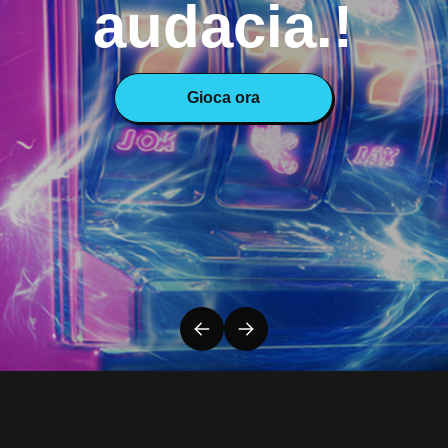
audacia.!
Gioca ora