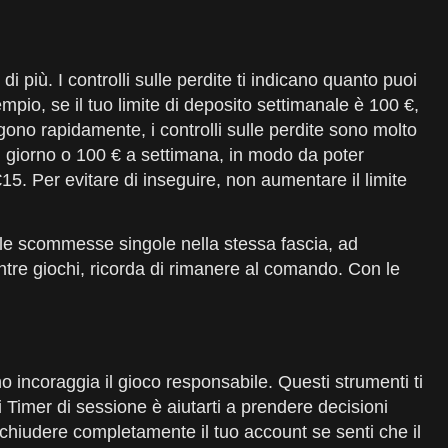
di più. I controlli sulle perdite ti indicano quanto puoi
empio, se il tuo limite di deposito settimanale è 100 €,
ngono rapidamente, i controlli sulle perdite sono molto
€ al giorno o 100 € a settimana, in modo da poter
15. Per evitare di inseguire, non aumentare il limite
i le scommesse singole nella stessa fascia, ad
entre giochi, ricorda di rimanere al comando. Con le
o incoraggia il gioco responsabile. Questi strumenti ti
 Timer di sessione è aiutarti a prendere decisioni
hiudere completamente il tuo account se senti che il