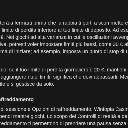
iuterà a fermarti prima che la rabbia ti porti a scommettere 
mite di perdita inferiore al tuo limite di deposito. Ad es
 €. Nei giochi ad alta varianza in cui le oscillazioni avve
nò live, potresti voler impostare limiti più bassi, come 30 
rima di iniziare; ad esempio, imposta un punto di stop di €
 se il tuo limite di perdita giornaliero è 20 €, mantien
ggiungere i tuoi limiti, significa che devi abbassarli. M
le e si gestisce da solo.
 raffreddamento
r di sessione e Opzioni di raffreddamento, Wintopia Casin
endi mentre giochi. Lo scopo dei Controlli di realtà e dei
ffreddamento ti permettono di prendere una pausa senza c