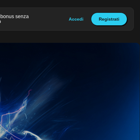
 bonus senza
Accedi
Registrati
o