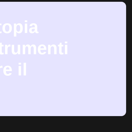
topia
strumenti
e il