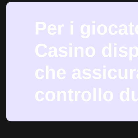
Per i giocat
Casino disp
che assicur
controllo du