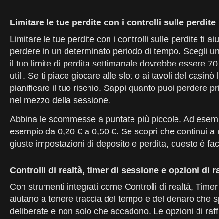
Limitare le tue perdite con i controlli sulle perdite
Limitare le tue perdite con i controlli sulle perdite ti a
perdere in un determinato periodo di tempo. Scegli un li
il tuo limite di perdita settimanale dovrebbe essere 70
utili. Se ti piace giocare alle slot o ai tavoli del casi
pianificare il tuo rischio. Sappi quanto puoi perdere p
nel mezzo della sessione.
Abbina le scommesse a puntate più piccole. Ad esempio,
esempio da 0,20 € a 0,50 €. Se scopri che continui a ra
giuste impostazioni di deposito e perdita, questo è faci
Controlli di realtà, timer di sessione e opzioni di
Con strumenti integrati come Controlli di realtà, Time
aiutano a tenere traccia del tempo e del denaro che sp
deliberate e non solo che accadono. Le opzioni di ra