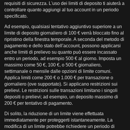
requisiti di sicurezza. L'uso dei limiti di deposito ti aiuterà a
controllare quanto aggiungi al tuo account in un periodo
specificato.
Ad esempio, qualsiasi tentativo aggiuntivo superiore a un
limite di deposito giornaliero di 100 € verrà bloccato fino al
ripristino della finestra temporale. A seconda del metodo di
pagamento e dello stato dell'account, possono applicarsi
anche limiti di prelievo su quanto può essere incassato
entro un periodo, ad esempio 500 € al giorno. Imposta un
massimo come 50 €, 100 €, o 500 € giornaliero,
settimanale o mensile dalle opzioni di limite comuni.
Applica limiti come 200 € o 1.000 € per transazione o
giornaliero (ove supportato). Si applicano restrizioni sui
prelievi. Le restrizioni sulle transazioni limitano i singoli
depositi o prelievi; ad esempio, un deposito massimo di
200 € per tentativo di pagamento.
Di solito, la riduzione di un limite viene effettuata
immediatamente per proteggerti istantaneamente. La
modifica di un limite potrebbe richiedere un periodo di