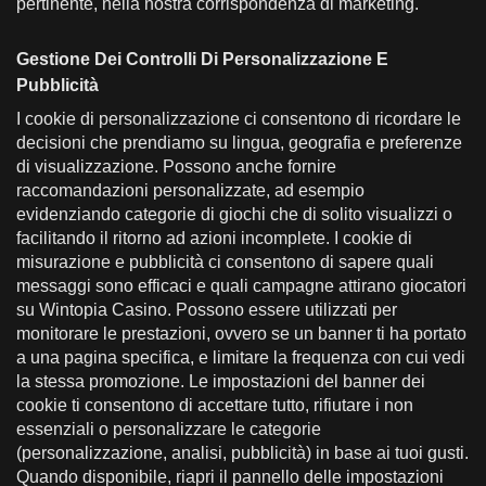
pertinente, nella nostra corrispondenza di marketing.
Gestione Dei Controlli Di Personalizzazione E
Pubblicità
I cookie di personalizzazione ci consentono di ricordare le
decisioni che prendiamo su lingua, geografia e preferenze
di visualizzazione. Possono anche fornire
raccomandazioni personalizzate, ad esempio
evidenziando categorie di giochi che di solito visualizzi o
facilitando il ritorno ad azioni incomplete. I cookie di
misurazione e pubblicità ci consentono di sapere quali
messaggi sono efficaci e quali campagne attirano giocatori
su Wintopia Casino. Possono essere utilizzati per
monitorare le prestazioni, ovvero se un banner ti ha portato
a una pagina specifica, e limitare la frequenza con cui vedi
la stessa promozione. Le impostazioni del banner dei
cookie ti consentono di accettare tutto, rifiutare i non
essenziali o personalizzare le categorie
(personalizzazione, analisi, pubblicità) in base ai tuoi gusti.
Quando disponibile, riapri il pannello delle impostazioni