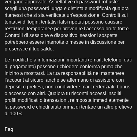
vengano approvate. Aspettative di password robuste:
scegli una password lunga e distinta e modificala qualora
ritenessi che si sia verificata un'esposizione. Controlli sui
tentativi di login: tentativi falsi ripetuti possono causare
restrizioni temporanee per prevenire l'accesso brute-force.
Controlli di sessione e dispositivo: sessioni sospette
potrebbero essere interrotte o messe in discussione per
preservare il tuo saldo.
Le modifiche a informazioni importanti (email, telefono, dati
di pagamento) possono richiedere conferma prima che
inizino a mostrarsi. La tua responsabilità nel mantenere
l'account al sicuro: anche se affermano di assistere con
depositi o prelievi, non condividere mai credenziali, bonus
o accesso con altri. Qualora tu riscontri accessi insoliti,
profili modificati o transazioni, reimposta immediatamente
la password e chiedi aiuto prima di tentare un altro prelievo
di 100 €.
Faq