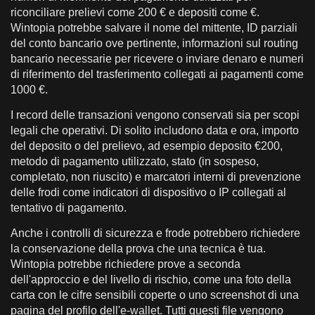
riconciliare prelievi come 200 € e depositi come €.
Wintopia potrebbe salvare il nome del mittente, ID parziali
del conto bancario ove pertinente, informazioni sul routing
bancario necessarie per ricevere o inviare denaro e numeri
di riferimento del trasferimento collegati ai pagamenti come
1000 €.
I record delle transazioni vengono conservati sia per scopi
legali che operativi. Di solito includono data e ora, importo
del deposito o del prelievo, ad esempio deposito €200,
metodo di pagamento utilizzato, stato (in sospeso,
completato, non riuscito) e marcatori interni di prevenzione
delle frodi come indicatori di dispositivo o IP collegati al
tentativo di pagamento.
Anche i controlli di sicurezza e frode potrebbero richiedere
la conservazione della prova che una tecnica è tua.
Wintopia potrebbe richiedere prove a seconda
dell'approccio e del livello di rischio, come una foto della
carta con le cifre sensibili coperte o uno screenshot di una
pagina del profilo dell'e-wallet. Tutti questi file vengono