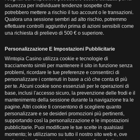
sicurezza per individuare tendenze sospette che
potrebbero mettere a rischio il tuo account o le transazioni.
Qualora una sessione sembri ad alto rischio, potremmo
effettuare controlli aggiuntivi prima di azioni sensibili come
una richiesta di prelievo di 500 € o superiore.
Personalizzazione E Impostazioni Pubblicitarie
Wintopia Casino utilizza cookie e tecnologie di
tracciamento simili per mantenere il sito in funzione senza
problemi, ricordare le tue preferenze e consentirci di
personalizzare i contenuti in base a ciò che conta di più
per te. Alcuni cookie sono essenziali per le operazioni di
base, inclusi l'accesso sicuro, la prevenzione delle frodi e il
mantenimento della sessione durante la navigazione tra le
pagine. Altri cookie ti consentono di scegliere quanto
personalizzare e se desideri promozioni più pertinenti,
supportando così la personalizzazione e le impostazioni
pubblicitarie. Puoi modificare le tue scelte in qualsiasi
momento; le utilizziamo su tutto il nostro sito web e, ove