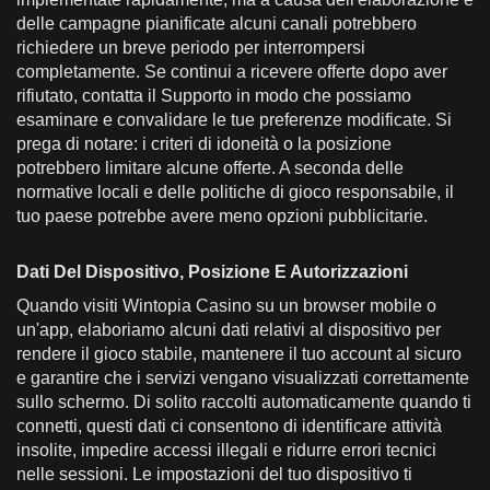
delle campagne pianificate alcuni canali potrebbero
richiedere un breve periodo per interrompersi
completamente. Se continui a ricevere offerte dopo aver
rifiutato, contatta il Supporto in modo che possiamo
esaminare e convalidare le tue preferenze modificate. Si
prega di notare: i criteri di idoneità o la posizione
potrebbero limitare alcune offerte. A seconda delle
normative locali e delle politiche di gioco responsabile, il
tuo paese potrebbe avere meno opzioni pubblicitarie.
Dati Del Dispositivo, Posizione E Autorizzazioni
Quando visiti Wintopia Casino su un browser mobile o
un'app, elaboriamo alcuni dati relativi al dispositivo per
rendere il gioco stabile, mantenere il tuo account al sicuro
e garantire che i servizi vengano visualizzati correttamente
sullo schermo. Di solito raccolti automaticamente quando ti
connetti, questi dati ci consentono di identificare attività
insolite, impedire accessi illegali e ridurre errori tecnici
nelle sessioni. Le impostazioni del tuo dispositivo ti