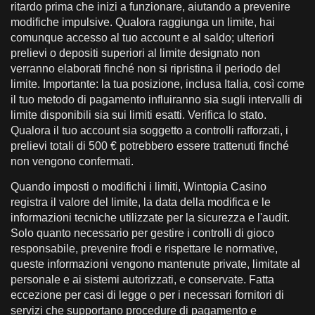
ritardo prima che inizi a funzionare, aiutando a prevenire
modifiche impulsive. Qualora raggiunga un limite, hai
comunque accesso al tuo account e al saldo; ulteriori
prelievi o depositi superiori al limite designato non
verranno elaborati finché non si ripristina il periodo del
limite. Importante: la tua posizione, inclusa Italia, così come
il tuo metodo di pagamento influiranno sia sugli intervalli di
limite disponibili sia sui limiti esatti. Verifica lo stato.
Qualora il tuo account sia soggetto a controlli rafforzati, i
prelievi totali di 500 € potrebbero essere trattenuti finché
non vengono confermati.
Quando imposti o modifichi i limiti, Wintopia Casino
registra il valore del limite, la data della modifica e le
informazioni tecniche utilizzate per la sicurezza e l'audit.
Solo quanto necessario per gestire i controlli di gioco
responsabile, prevenire frodi e rispettare le normative,
queste informazioni vengono mantenute private, limitate al
personale e ai sistemi autorizzati, e conservate. Fatta
eccezione per casi di legge o per i necessari fornitori di
servizi che supportano procedure di pagamento e