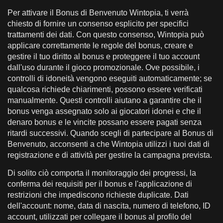
Per attivare il Bonus di Benvenuto Wintopia, ti verrà
chiesto di fornire un consenso esplicito per specifici
trattamenti dei dati. Con questo consenso, Wintopia può
applicare correttamente le regole del bonus, creare e
gestire il tuo diritto al bonus e proteggere il tuo account
dall'uso durante il gioco promozionale. Ove possibile, i
controlli di idoneità vengono eseguiti automaticamente; se
qualcosa richiede chiarimenti, possono essere verificati
manualmente. Questi controlli aiutano a garantire che il
bonus venga assegnato solo ai giocatori idonei e che il
denaro bonus e le vincite possano essere pagati senza
ritardi successivi. Quando scegli di partecipare al Bonus di
Benvenuto, acconsenti a che Wintopia utilizzi i tuoi dati di
registrazione e di attività per gestire la campagna prevista.
Di solito ciò comporta il monitoraggio dei progressi, la
conferma dei requisiti per il bonus e l'applicazione di
restrizioni che impediscono richieste duplicate. Dati
dell'account: nome, data di nascita, numero di telefono, ID
account, utilizzati per collegare il bonus al profilo del